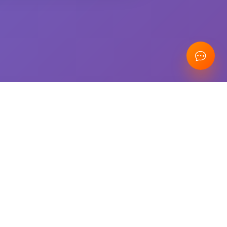
Hemen yaz
E-posta
info@gezimaps.com.tr
stek
İletişim
kkımızda
+908503030806
tişim
lilik Politikası
info@gezimaps.com.tr