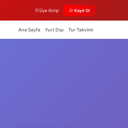
Üye Girişi
Kayıt Ol
Ana Sayfa
Yurt Dışı
Tur Takvimi