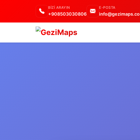
BIZI ARAYIN
E-POSTA
+908503030806
info@gezimaps.co