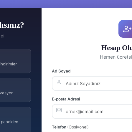
ısınız?
ın!
Hesap Ol
Hemen ücretsi
ndirimler
Ad Soyad
ervasyon
E-posta Adresi
k panelden
Telefon
(Opsiyonel)