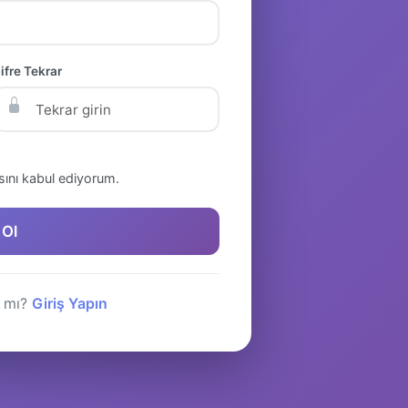
ifre Tekrar
kasını kabul ediyorum.
 Ol
r mı?
Giriş Yapın
Ara
+908503030806
WhatsApp