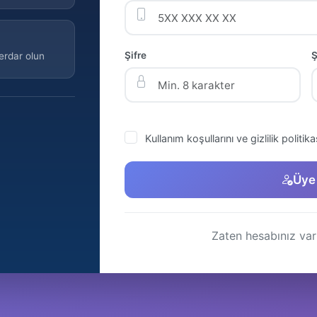
Şifre
Ş
erdar olun
Kullanım koşullarını ve gizlilik politi
Üye
Zaten hesabınız va