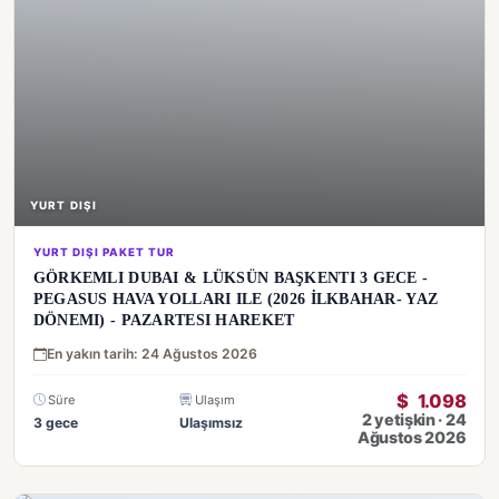
YURT DIŞI
YURT DIŞI PAKET TUR
GÖRKEMLI DUBAI & LÜKSÜN BAŞKENTI 3 GECE -
PEGASUS HAVA YOLLARI ILE (2026 İLKBAHAR- YAZ
DÖNEMI) - PAZARTESI HAREKET
En yakın tarih: 24 Ağustos 2026
$
1.098
Süre
Ulaşım
2 yetişkin · 24
3 gece
Ulaşımsız
Ağustos 2026