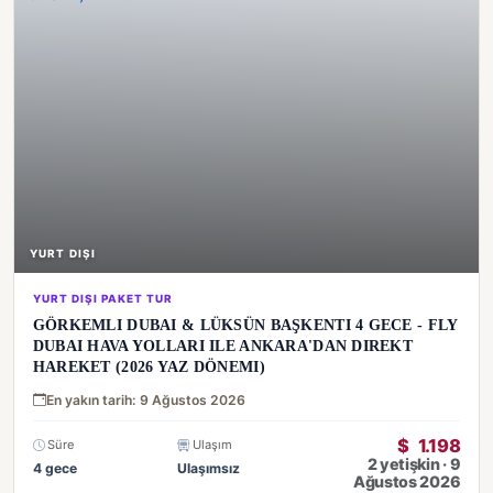
YURT DIŞI
YURT DIŞI PAKET TUR
GÖRKEMLI DUBAI & LÜKSÜN BAŞKENTI 4 GECE - FLY
DUBAI HAVA YOLLARI ILE ANKARA'DAN DIREKT
HAREKET (2026 YAZ DÖNEMI)
En yakın tarih: 9 Ağustos 2026
$
1.198
Süre
Ulaşım
2 yetişkin · 9
4 gece
Ulaşımsız
Ağustos 2026