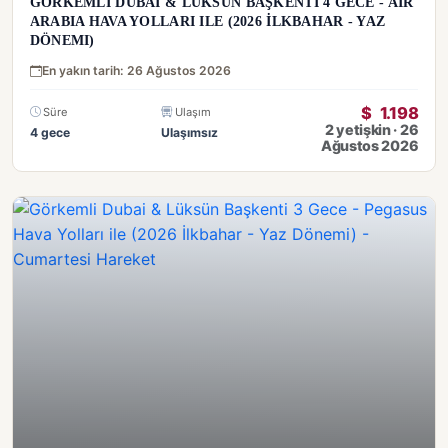
GÖRKEMLI DUBAI & LÜKSÜN BAŞKENTI 4 GECE - AIR
ARABIA HAVA YOLLARI ILE (2026 İLKBAHAR - YAZ
DÖNEMI)
En yakın tarih: 26 Ağustos 2026
$
1.198
Süre
Ulaşım
2 yetişkin · 26
4 gece
Ulaşımsız
Ağustos 2026