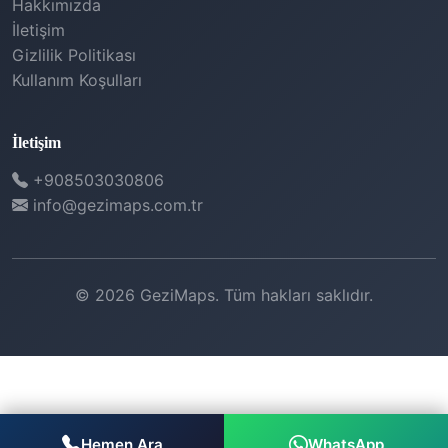
Hakkımızda
İletişim
Gizlilik Politikası
Kullanım Koşulları
İletişim
+908503030806
info@gezimaps.com.tr
© 2026 GeziMaps. Tüm hakları saklıdır.
Hemen Ara
WhatsApp