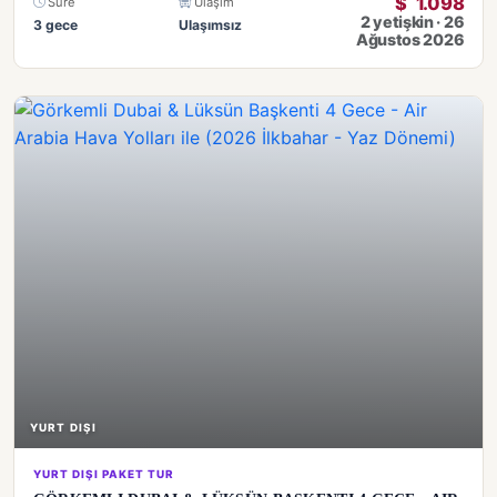
$
1.098
Süre
Ulaşım
2 yetişkin · 26
3 gece
Ulaşımsız
Ağustos 2026
YURT DIŞI
YURT DIŞI PAKET TUR